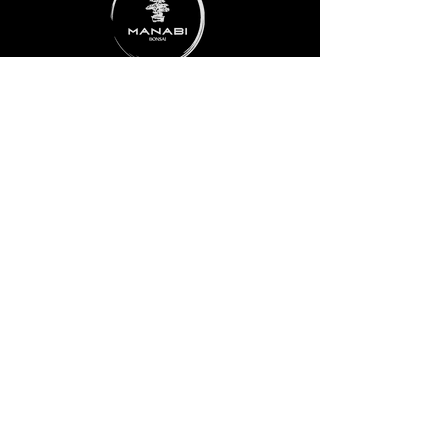
ADRESSE
Taubenbrunnwiesen 1
76307 Karlsbad
RECHTLICHES
Impressum
Datenschutz
AGB
Widerrufsbelehrung