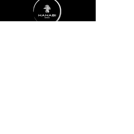
ADRESSE
Taubenbrunnwiesen 1
76307 Karlsbad
RECHTLICHES
Impressum
Datenschutz
AGB
Widerrufsbelehrung