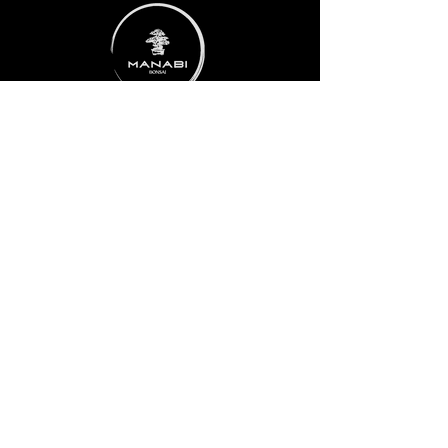
ADRESSE
Taubenbrunnwiesen 1
76307 Karlsbad
RECHTLICHES
Impressum
Datenschutz
AGB
Widerrufsbelehrung