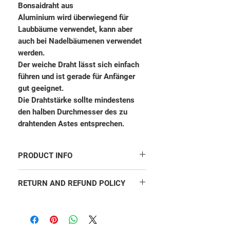
Bonsaidraht aus
Aluminium wird überwiegend für
Laubbäume verwendet, kann aber
auch bei Nadelbäumenen verwendet
werden.
Der weiche Draht lässt sich einfach
führen und ist gerade für Anfänger
gut geeignet.
Die Drahtstärke sollte mindestens
den halben Durchmesser des zu
drahtenden Astes entsprechen.
PRODUCT INFO
I'm a product detail. I'm a great place to add
RETURN AND REFUND POLICY
more information about your product such
as sizing, material, care and cleaning
I’m a Return and Refund policy. I’m a great
instructions. This is also a great space to
place to let your customers know what to
write what makes this product special and
do in case they are dissatisfied with their
how your customers can benefit from this