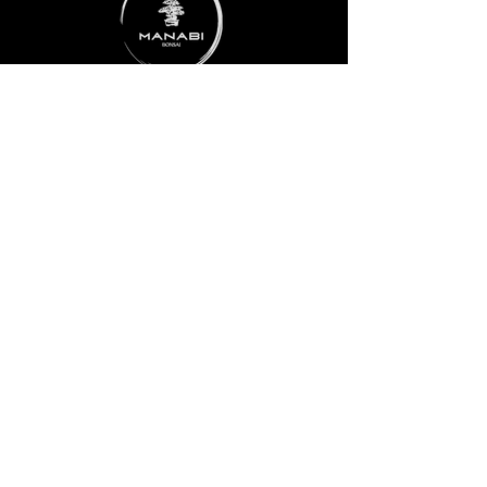
ADRESSE
Taubenbrunnwiesen 1
76307 Karlsbad
RECHTLICHES
Impressum
Datenschutz
AGB
Widerrufsbelehrung